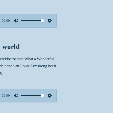
00:00
M
S
u
e
t
t
 world
e
t
i
 wereldberoemde What a Wonderful
n
 de hand van Louis Armstrong heeft
g
g.
s
00:00
M
S
u
e