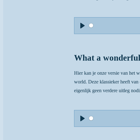
P
l
a
What a wonderful
y
Hier kan je onze versie van het
world. Deze klassieker heeft van
eigenlijk geen verdere uitleg nodi
P
l